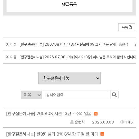
댓글
등록
목록
이전
[한구절은혜나눔] 260708 이사야 8장 - 실로아 물/ 그가 펴는 날개
송현석
20
다음
[한구절은혜나눔] 2026.07.08. (수) [이사야 8장] 하나님은 우리와 함께 하십니다.
[한구절은혜나눔]
260808 시편 13편 - 주의 얼굴
N
송현석
2026.08.08
145
[한구절은혜나눔]
한영미님의 8월 8일 한 구절 한 마디
N