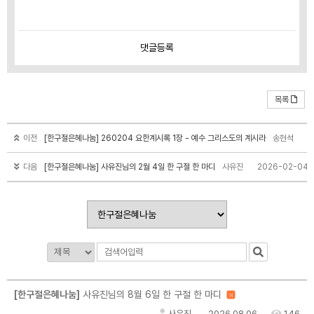
댓글
등록
목록
이전
[한구절은혜나눔] 260204 요한계시록 1장 - 예수 그리스도의 계시라
송현석
2
다음
[한구절은혜나눔] 사유진님의 2월 4일 한 구절 한 마디
사유진
2026-02-04
[한구절은혜나눔]
사유진님의 8월 6일 한 구절 한 마디
N
사유진
2026.08.06
146