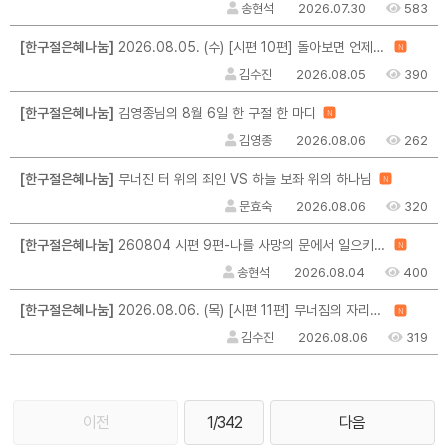
송현석
2026.07.30
583
[한구절은혜나눔]
2026.08.05. (수) [시편 10편] 돌아보면 언제나 은혜
N
김수진
2026.08.05
390
[한구절은혜나눔]
김영종님의 8월 6일 한 구절 한 마디
N
김영종
2026.08.06
262
[한구절은혜나눔]
무너진 터 위의 죄인 VS 하늘 보좌 위의 하나님
N
문효숙
2026.08.06
320
[한구절은혜나눔]
260804 시편 9편-나를 사망의 문에서 일으키시는 주여
N
송현석
2026.08.04
400
[한구절은혜나눔]
2026.08.06. (목) [시편 11편] 무너짐의 자리에서 / 그 시선이 나를 지킵니다
N
김수진
2026.08.06
319
이전
1/342
다음