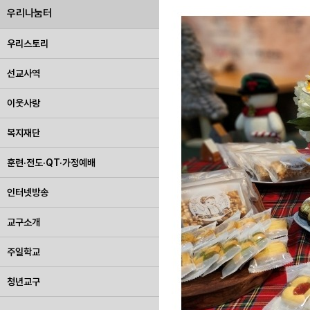
우리나눔터
우리스토리
선교사역
이웃사랑
복지재단
훈련·전도·QT·가정예배
인터넷방송
교구소개
주일학교
청년교구