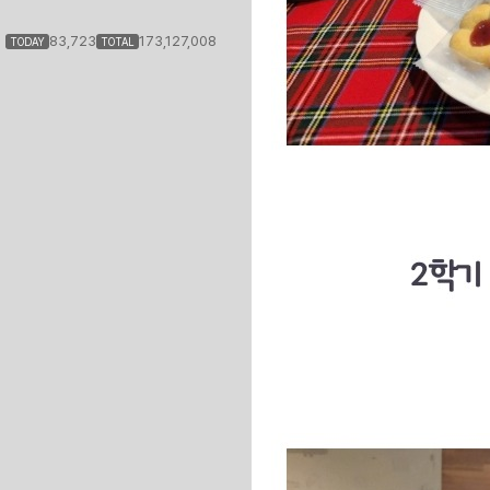
83,723
173,127,008
TODAY
TOTAL