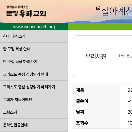
www.woorichurch.org
4대 비전 소개
한 구절 묵상 안내
우리사진
함께 울
한 구절 묵상 하러가기
그리스도 중심 성경읽기 안내
그리스도 중심 성경읽기 하러가기
제목
2
교회가 처음이에요
글쓴이
서
날짜
2
교회소개
조회수
1
온라인헌금안내