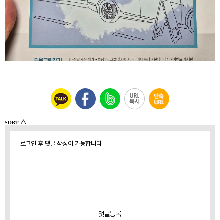
△
SORT
로그인 후 댓글 작성이 가능합니다
댓글
등록