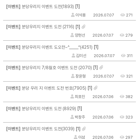
[1]
[이벤트]
분당우리지 이벤트 도전(1893)
이석용
2026.07.07
271
[1]
[이벤트]
분당우리지 이벤트 도전 (2116)
양현선
2026.07.07
279
[1]
[이벤트]
분당우리지 이벤트 도오전~^_____^(4251)
김미선
2026.07.07
311
[1]
[이벤트]
분당우리지 7/8월호 이벤트 도전 (2070)
장윤형
2026.07.07
321
[1]
[이벤트]
분당 우리 지 이벤트 도전 번호(7905)
최호진
2026.07.06
382
[1]
[이벤트]
분당우리지 이벤트 도전 (8929)
박창주
2026.07.06
323
[1]
[이벤트]
분당우리지 이벤트 도전(3039)
이성
2026.07.06
297