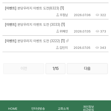
[1]
[이벤트]
분당우리지 이벤트 도전(8323)
우정남
2026.07.06
322
[1]
[이벤트]
분당우리지 이벤트 도전 (3033)
위혜인
2026.07.05
373
[1]
[이벤트]
분당우리지 이벤트 도전 (3222)
김민지
2026.07.05
343
이전
1/15
다음
개인정보
HOME
인터넷방송
교회소개
취급방침