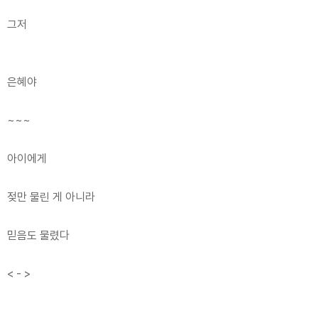
그저
은혜야
~~~
아이에게
젖만 물린 게 아니라
믿음도 물렸다
< - >