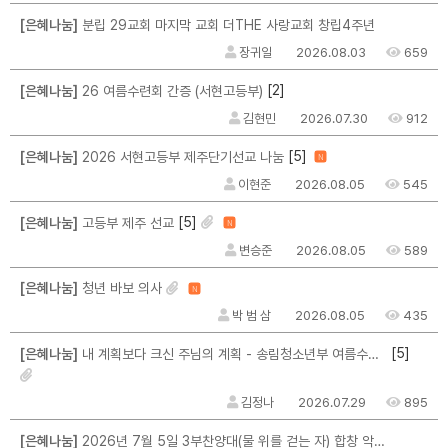
[은혜나눔]
분립 29교회 마지막 교회 더THE 사랑교회 창립4주년
장귀일
2026.08.03
659
[2]
[은혜나눔]
26 여름수련회 간증 (서현고등부)
김현민
2026.07.30
912
[5]
[은혜나눔]
2026 서현고등부 제주단기선교 나눔
N
이현준
2026.08.05
545
[5]
[은혜나눔]
고등부 제주 선교
N
변승준
2026.08.05
589
[은혜나눔]
청년 바보 의사
N
박 범 삼
2026.08.05
435
[5]
[은혜나눔]
내 계획보다 크신 주님의 계획 - 송림청소년부 여름수련회를 마치며...
김정나
2026.07.29
895
[은혜나눔]
2026년 7월 5일 3부찬양대(물 위를 걷는 자) 합창 악보를 구할 수 없을까요?