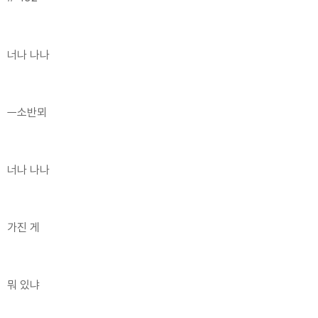
너나 나나
ㅡ소반뫼
너나 나나
가진 게
뭐 있냐