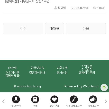
[은혜나눔]
세우신교회 창립4주년
장귀일
2026.07.23
1103
이전
1/199
다음
개인정보
HOME
인터넷방송
교회소개
취급방침
이전게시판
결혼예식안내
봉사신청
홈페이지문의
증명서 발급
© woorichurch.org
Powered by Webchurch
마을
설교·방송
주보
헌금 안내
우리나눔게시판
공지게시판