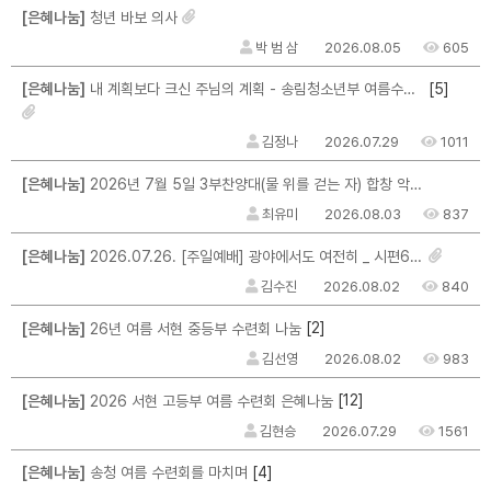
[은혜나눔]
청년 바보 의사
박 범 삼
2026.08.05
605
[5]
[은혜나눔]
내 계획보다 크신 주님의 계획 - 송림청소년부 여름수련회를 마치며...
김정나
2026.07.29
1011
[은혜나눔]
2026년 7월 5일 3부찬양대(물 위를 걷는 자) 합창 악보를 구할 수 없을까요?
최유미
2026.08.03
837
[은혜나눔]
2026.07.26. [주일예배] 광야에서도 여전히 _ 시편63편 _ 마크최 목사님
김수진
2026.08.02
840
[2]
[은혜나눔]
26년 여름 서현 중등부 수련회 나눔
김선영
2026.08.02
983
[12]
[은혜나눔]
2026 서현 고등부 여름 수련회 은혜나눔
김현승
2026.07.29
1561
[4]
[은혜나눔]
송청 여름 수련회를 마치며