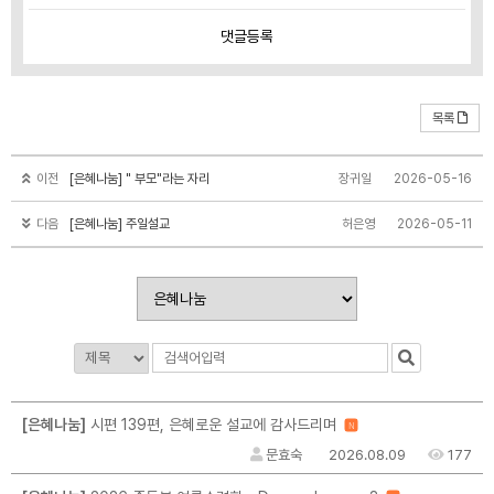
댓글
등록
목록
이전
[은혜나눔] " 부모"라는 자리
장귀일
2026-05-16
다음
[은혜나눔] 주일설교
허은영
2026-05-11
[은혜나눔]
시편 139편, 은혜로운 설교에 감사드리며
N
문효숙
2026.08.09
177