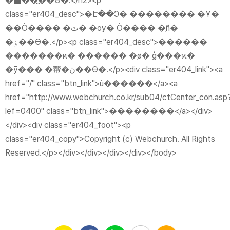
�߻��߽��ϴ�.</h2>
<p
class="er404_desc">�Է��Ͻ� �������� �ּҰ�
��Ȯ���� �ٽ� �ѹ� Ȯ���� �ֽñ�
�ٶ��ϴ�.</p>
<p class="er404_desc">������
�������ͷ� ������ �ֽø� ģ���ϰ�
�ȳ��� �帮�ڽ��ϴ�.</p>
<div class="er404_link">
<a
href="/" class="btn_link">ù������</a>
<a
href="http://www.webchurch.co.kr/sub04/ctCenter_con.asp
lef=0400" class="btn_link">��������</a>
</div>
</div>
<div class="er404_foot">
<p
class="er404_copy">Copyright (c) Webchurch. All Rights
Reserved.</p>
</div>
</div>
</div></div></body>