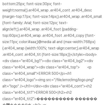
bottom:25px; font-size:30px; font-
weight:normal;}.er404_wrap .er404_cont .er404_desc
{margin-top:17px; font-size:14px;}.er404_wrap .er404_small
{font-family: Arial; font-size:12px; text-
align:left;}.er404_wrap .er404_foot {padding-
top:60px;}.er404_wrap .er404_foot .er404_copy {font-
size:11px; color:#aaa;}@media all and (max-width:768px)
{
.er404_wrap {width:100%; text-align:center;}
.er404_wrap
.er404_cont .er404_tit {font-size:18px;}}</style><body>
<div class="er404_bg1">
<div class="er404_bg2">
<div
class="er404_wrap">
<div class="er404_top"> <p
class="er404_small">ERROR 500</p>
<h1
class="er404_logo"><img src="/file/error/img/logo.png"
alt="logo" /></h1>
</div>
<div class="er404_cont">
<h2
class="er404_tit1">ERROR 500</h2>
<h2
class="er404_tit2">���������� ������