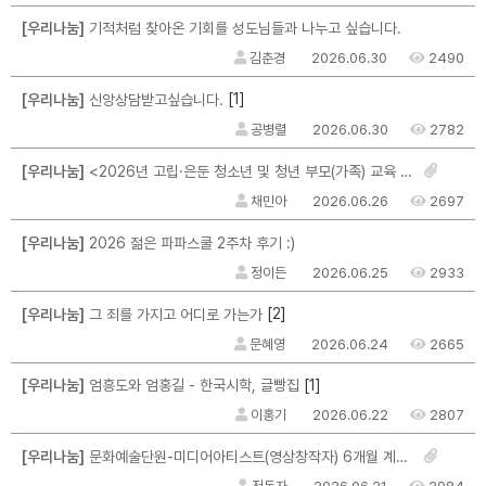
[우리나눔]
기적처럼 찾아온 기회를 성도님들과 나누고 싶습니다.
김춘경
2026.06.30
2490
[1]
[우리나눔]
신앙상담받고싶습니다.
공병렬
2026.06.30
2782
[우리나눔]
<2026년 고립·은둔 청소년 및 청년 부모(가족) 교육 및 자조모임 참여자 모집>
채민아
2026.06.26
2697
[우리나눔]
2026 젊은 파파스쿨 2주차 후기 :)
정이든
2026.06.25
2933
[2]
[우리나눔]
그 죄를 가지고 어디로 가는가
문혜영
2026.06.24
2665
[1]
[우리나눔]
엄흥도와 엄홍길 - 한국시학, 글빵집
이홍기
2026.06.22
2807
[우리나눔]
문화예술단원-미디어아티스트(영상창작자) 6개월 계약직 채용 안내