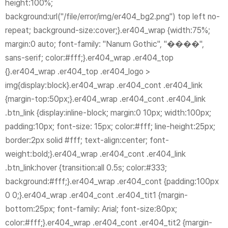
height:100%;
background:url("/file/error/img/er404_bg2.png") top left no-
repeat; background-size:cover;}.er404_wrap {width:75%;
margin:0 auto; font-family: "Nanum Gothic", "����",
sans-serif; color:#fff;}.er404_wrap .er404_top
{}.er404_wrap .er404_top .er404_logo >
img{display:block}.er404_wrap .er404_cont .er404_link
{margin-top:50px;}.er404_wrap .er404_cont .er404_link
.btn_link {display:inline-block; margin:0 10px; width:100px;
padding:10px; font-size: 15px; color:#fff; line-height:25px;
border:2px solid #fff; text-align:center; font-
weight:bold;}.er404_wrap .er404_cont .er404_link
.btn_link:hover {transition:all 0.5s; color:#333;
background:#fff;}.er404_wrap .er404_cont {padding:100px
0 0;}.er404_wrap .er404_cont .er404_tit1 {margin-
bottom:25px; font-family: Arial; font-size:80px;
color:#fff;}.er404_wrap .er404_cont .er404_tit2 {margin-