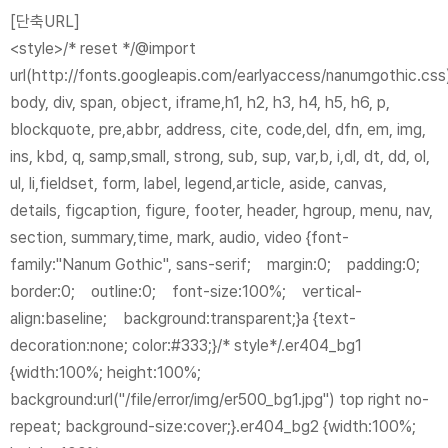
[단축URL]
<style>/* reset */@import
url(http://fonts.googleapis.com/earlyaccess/nanumgothic.css
body, div, span, object, iframe,h1, h2, h3, h4, h5, h6, p,
blockquote, pre,abbr, address, cite, code,del, dfn, em, img,
ins, kbd, q, samp,small, strong, sub, sup, var,b, i,dl, dt, dd, ol,
ul, li,fieldset, form, label, legend,article, aside, canvas,
details, figcaption, figure, footer, header, hgroup, menu, nav,
section, summary,time, mark, audio, video {
font-
family:"Nanum Gothic", sans-serif; margin:0; padding:0;
border:0; outline:0; font-size:100%; vertical-
align:baseline; background:transparent;}a {text-
decoration:none; color:#333;}/* style*/.er404_bg1
{width:100%; height:100%;
background:url("/file/error/img/er500_bg1.jpg") top right no-
repeat; background-size:cover;}.er404_bg2 {width:100%;