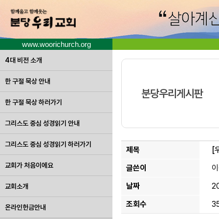
www.woorichurch.org
4대 비전 소개
한 구절 묵상 안내
분당우리게시판
한 구절 묵상 하러가기
그리스도 중심 성경읽기 안내
그리스도 중심 성경읽기 하러가기
제목
[
교회가 처음이에요
글쓴이
이
날짜
2
교회소개
조회수
3
온라인헌금안내