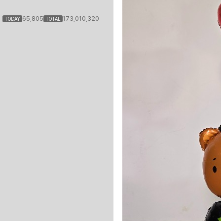
65,805
173,010,320
TODAY
TOTAL