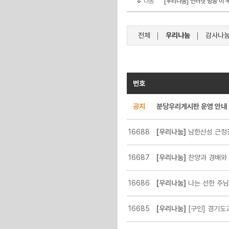
다음
[우리나눔] 인터넷 방송 이 무
전체
우리나눔
감사나
번호
공지
분당우리게시판 운영 안내
16688
[우리나눔]
남한산성 근정
16687
[우리나눔]
찬양과 경배와
16686
[우리나눔]
나는 선한 주님
16685
[우리나눔]
[구인] 경기도교