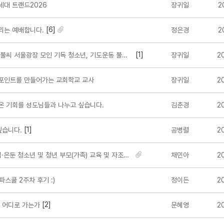
대 트랜드2026
장귀일
2
[6]
리는 예배합니다.
정은경
2
[1]
씨 서울광장 모인 기독 청소년, 기도운동 불씨 지폈다
장귀일
2
포인트를 만들어가는 교회학교 교사
장귀일
2
 기회를 성도님들과 나누고 싶습니다.
김춘경
2
[1]
습니다.
공병렬
2
둔 청소년 및 청년 부모(가족) 교육 및 자조모임 참여자 모집>
채민아
2
파스쿨 2주차 후기 :)
정이든
2
[2]
 어디로 가는가
문혜영
2