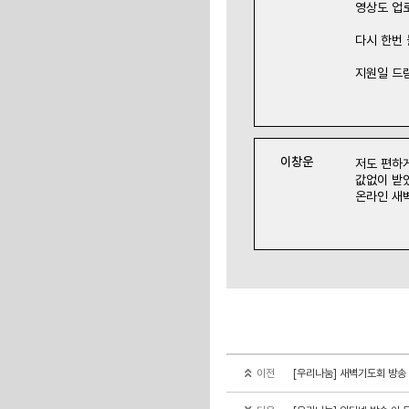
영상도 업
다시 한번
지원일 드
이창운
저도 편하
값없이 받
온라인 새
이전
[우리나눔] 새벽기도회 방송 