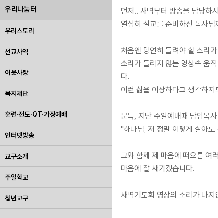
우리나눔터
먼저.. 새벽부터 방송을 담당하
열심히 설교를 준비하신 목사님
우리스토리
처음엔 당연히 들려야 할 소리가
선교사역
소리가 들리지 않는 영상속 움직
이웃사랑
다.
이런 삶을 이상하다고 생각하지도
복지재단
훈련·전도·QT·가정예배
문득, 지난 주일예배때 담임목사
"하나님, 저 정말 이렇게 살아도 
인터넷방송
그와 함께 제 마음에 떠오른 여
교구소개
마음에 잘 새기겠습니다.
주일학교
새벽기도회 영상의 소리가 나지않
청년교구