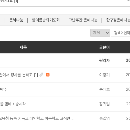
음이네요. [1]
눔
은혜나눔
한여름밤의기도회
고난주간 은혜나눔
한구절은혜나
제목
글쓴이
관리자
2
[1]
전에서 정사를 논하고
이홍기
2
N
 박수
손대호
2
을 믿네 / 송시라
장귀일
2
육청 등록 기독교 대안학교 이음학교 교직원 채용 공고
홍길영
2