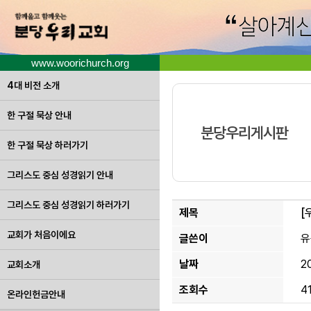
www.woorichurch.org
4대 비전 소개
한 구절 묵상 안내
분당우리게시판
한 구절 묵상 하러가기
그리스도 중심 성경읽기 안내
그리스도 중심 성경읽기 하러가기
제목
[
교회가 처음이에요
글쓴이
유
날짜
2
교회소개
조회수
4
온라인헌금안내