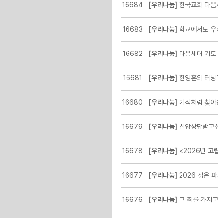
16684
[우리나눔]
한국교회 다음세
16683
[우리나눔]
학교에서도 우
16682
[우리나눔]
다음세대 기도 불
16681
[우리나눔]
한영혼의 터닝
16680
[우리나눔]
기적처럼 찾아온
16679
[우리나눔]
신앙상담받고싶
16678
[우리나눔]
<2026년 고립·은
16677
[우리나눔]
2026 젊은 파
16676
[우리나눔]
그 죄를 가지고