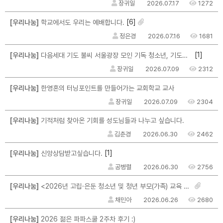
장귀일
2026.07.17
1272
[6]
[우리나눔]
학교에서도 우리는 예배합니다.
정은경
2026.07.16
1681
[1]
[우리나눔]
다음세대 기도 불씨 서울광장 모인 기독 청소년, 기도운동 불씨 지폈다
장귀일
2026.07.09
2312
[우리나눔]
한영혼의 터닝포인트를 만들어가는 교회학교 교사
장귀일
2026.07.09
2304
[우리나눔]
기적처럼 찾아온 기회를 성도님들과 나누고 싶습니다.
김춘경
2026.06.30
2462
[1]
[우리나눔]
신앙상담받고싶습니다.
공병렬
2026.06.30
2756
[우리나눔]
<2026년 고립·은둔 청소년 및 청년 부모(가족) 교육 및 자조모임 참여자 모집>
채민아
2026.06.26
2680
[우리나눔]
2026 젊은 파파스쿨 2주차 후기 :)