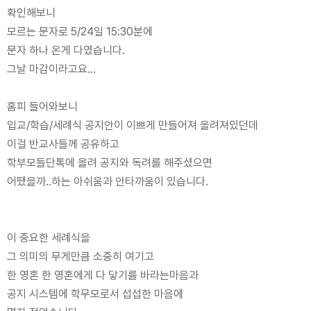
확인해보니
모르는 문자로 5/24일 15:30분에
문자 하나 온게 다였습니다.
그날 마감이라고요...
홈피 들어와보니
입교/학습/세례식 공지안이 이쁘게 만들어져 올려져있던데
이걸 반교사들께 공유하고
학부모들단톡에 올려 공지와 독려를 해주셨으면
어땠을까..하는 아쉬움과 안타까움이 있습니다.
이 중요한 세례식을
그 의미의 무게만큼 소중히 여기고
한 영혼 한 영혼에게 다 닿기를 바라는마음과
공지 시스템에 학무모로서 섭섭한 마음에