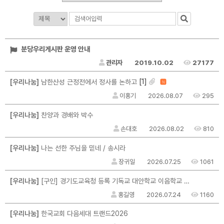
분당우리게시판 운영 안내
관리자
2019.10.02
27177
[1]
[우리나눔]
남한산성 근정전에서 정사를 논하고
N
이홍기
2026.08.07
295
[우리나눔]
찬양과 경배와 박수
손대호
2026.08.02
810
[우리나눔]
나는 선한 주님을 믿네 / 송시라
장귀일
2026.07.25
1061
[우리나눔]
[구인] 경기도교육청 등록 기독교 대안학교 이음학교 교직원 채용 공고
홍길영
2026.07.24
1160
[우리나눔]
한국교회 다음세대 트랜드2026