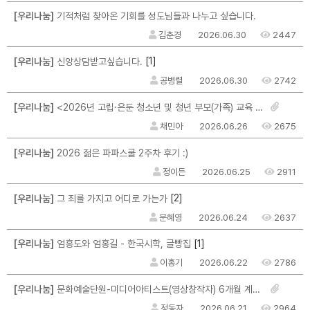
[우리나눔]
기적처럼 찾아온 기회를 성도님들과 나누고 싶습니다.
김춘경
2026.06.30
2447
[1]
[우리나눔]
신앙상담받고싶습니다.
공병렬
2026.06.30
2742
[우리나눔]
<2026년 고립·은둔 청소년 및 청년 부모(가족) 교육 및 자조모임 참여자 모집>
채민아
2026.06.26
2675
[우리나눔]
2026 젊은 파파스쿨 2주차 후기 :)
정이든
2026.06.25
2911
[2]
[우리나눔]
그 죄를 가지고 어디로 가는가
문혜영
2026.06.24
2637
[1]
[우리나눔]
엄흥도와 엄홍길 - 한국시학, 글빵집
이홍기
2026.06.22
2786
[우리나눔]
문화예술단원-미디어아티스트(영상창작자) 6개월 계약직 채용 안내
정동자
2026.06.21
2964