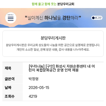
함께 울고 함께 웃는
분당우리교회
MENU
로그인
분당우리게시판
분당우리게시판은 우리교회 성도들의 나눔을 위한 공간으로 실명제로 운영됩니다.
개인의 소소한 일상, 은혜 받은 내용, 감사 내용을 나누어주세요.
[우리나눔]
[구인] 화성시 자원순환센터 내 어
제목
린이 복합문화공간 운영 인력 채용
글쓴이
박정령
날짜
2026-05-15
조회수
4219