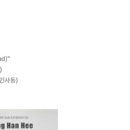
d)"
)
인사동)