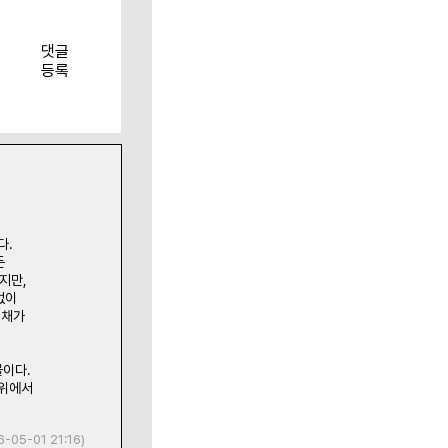
댓글
등록
다.
든
지만,
없이
색채가
물이다.
 위에서
6-05-01 21:16)