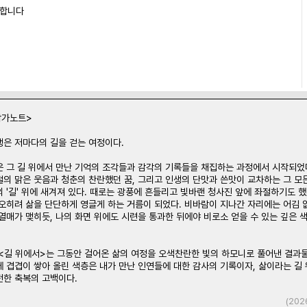
능합니다
작가노트>
생은 저마다의 길을 걷는 여정이다.
은 그 길 위에서 만난 기억의 조각들과 감각의 기록들을 채집하는 과정에서 시작되었
절의 맑은 웃음과 청춘의 찬란했던 꿈, 그리고 인생의 단맛과 쓴맛이 교차하는 그 모
 '길' 위에 새겨져 있다. 때로는 광풍에 흔들리고 빛바랜 청사진 앞에 좌절하기도 했
 오히려 삶을 단단하게 영글게 하는 거름이 되었다. 비바람이 지나간 자리에는 어김 
열매가 맺히듯, 나의 화면 위에도 시련을 통과한 뒤에야 비로소 얻을 수 있는 깊은 
 <길 위에서>는 그동안 걸어온 삶의 여정을 오색찬란한 빛의 하모니로 풀어낸 결과
 겹겹이 쌓아 올린 색층은 내가 만난 인연들에 대한 감사의 기록이자, 삶이라는 길
전한 축복의 고백이다.
(202