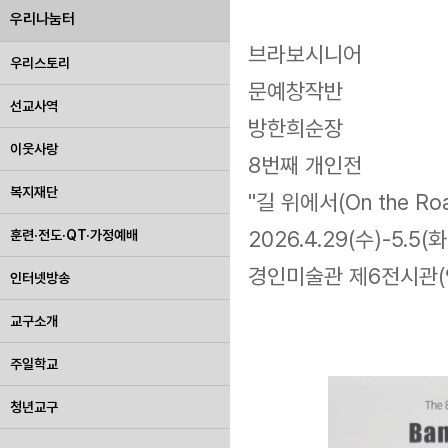
우리나눔터
브라보시니어
우리스토리
문예창작반
선교사역
방한희순장
이웃사랑
8번째 개인전
복지재단
"길 위에서(On the Roa
2026.4.29(수)-5.5(화
훈련·전도·QT·가정예배
경인미술관 제6전시관(
인터넷방송
교구소개
주일학교
청년교구