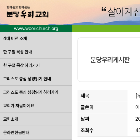
www.woorichurch.org
4대 비전 소개
한 구절 묵상 안내
분당우리게시판
한 구절 묵상 하러가기
그리스도 중심 성경읽기 안내
그리스도 중심 성경읽기 하러가기
제목
[
교회가 처음이에요
글쓴이
이
날짜
2
교회소개
조회수
4
온라인헌금안내