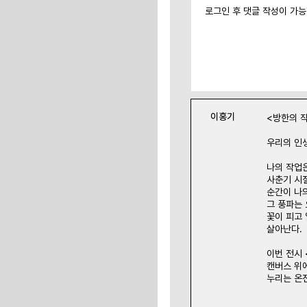
로그인 후 댓글 작성이 가
이홍기
<방한의 
우리의 인
나의 작업
사춘기 시
순간이 나의
그 풍파는
꽃이 피고 
살아난다.
이번 전시
캔버스 위에
누리는 온