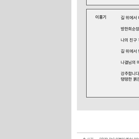
이홍기
길 위에서 O
방한희순장
나의 친구
길 위에서 
나결님의 
강추합니다
탱탱한 붉