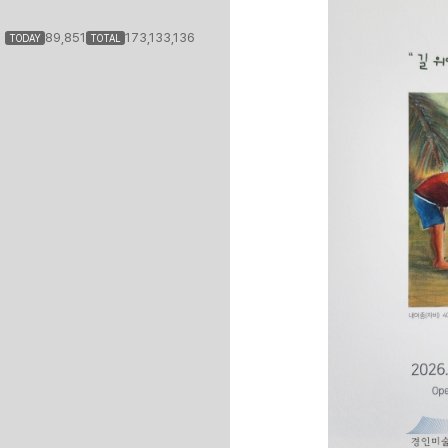
89,851
173,133,136
TODAY
TOTAL