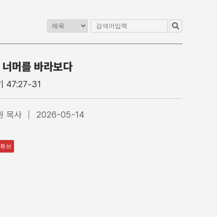
 너머를 바라보다
교
청년교구
이전 게시판
 47:27-31
1청년부
4부 청년예배
2청년부
4부 찬양대
권 목사
2026-05-14
3청년부
5부 찬양팀
4청년부
특별집회
수어통역
튜브