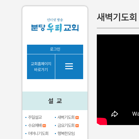
새벽기도회
설 교
로그인
주일설교
교회홈페이지
새벽기도회
바로가기
수요예배
금요기도회
어머니기도회
설 교
행복한모임
브라보시니어
주일설교
새벽기도회
수요예배
금요기도회
어머니기도회
행복한모임