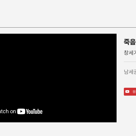
죽음
찬 양
특별행사
주일학
창세기
주일 찬양팀
고난주간
영아부
1부 찬양대
가을특새
유아부
남세
2부 찬양대
특별예배/행사
유치부
3부 찬양대
QT강좌
유년부
간증
초등부
유
특송
소년부
성경읽기가이드영상
중등부
고등부
송림청소년부