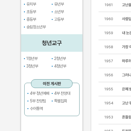
유치부
유년부
1961
고난을
초등부
소년부
1960
사람답
중등부
고등부
송림청소년부
1959
내 눈
청년교구
1958
가장 
1청년부
2청년부
1957
하루의
3청년부
4청년부
1956
그러나
이전 게시판
1955
은혜 
4부 청년예배
4부 찬양대
5부 찬양팀
특별집회
1954
고난 
수어통역
1953
흔들림