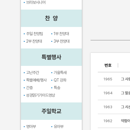
브라보시니어
찬 양
주일 찬양팀
1부 찬양대
2부 찬양대
3부 찬양대
특별행사
번호
고난주간
가을특새
1965
그 사
특별예배/행사
QT 강좌
간증
특송
1964
그 말
성경읽기가이드영상
1963
그 시
주일학교
1962
약함이
영아부
유아부