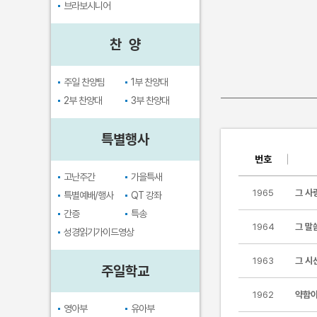
브라보시니어
찬 양
주일 찬양팀
1부 찬양대
2부 찬양대
3부 찬양대
특별행사
번호
고난주간
가을특새
1965
그 사
특별예배/행사
QT 강좌
간증
특송
1964
그 말
성경읽기가이드영상
1963
그 시
주일학교
1962
약함이
영아부
유아부