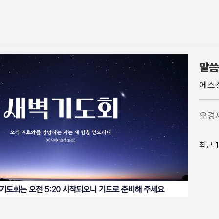
말씀
찬 양
특별행사
주일학
에스겔
주일 찬양팀
고난주간
영아부
1부 찬양대
가을특새
유아부
오경
2부 찬양대
특별예배/행사
유치부
3부 찬양대
QT강좌
유년부
최근 
간증
초등부
특송
소년부
성경읽기가이드영상
중등부
고등부
송림청소년부