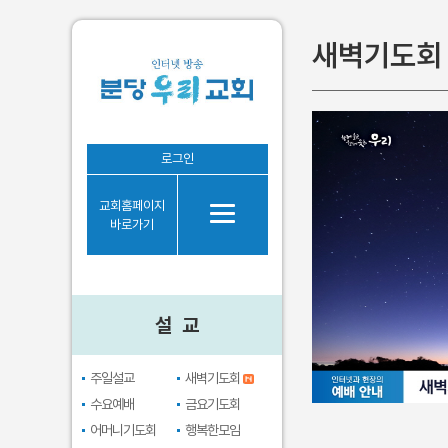
새벽기도회
설 교
로그인
주일설교
교회홈페이지
새벽기도회
바로가기
수요예배
금요기도회
어머니기도회
설 교
행복한모임
브라보시니어
주일설교
새벽기도회
수요예배
금요기도회
어머니기도회
행복한모임