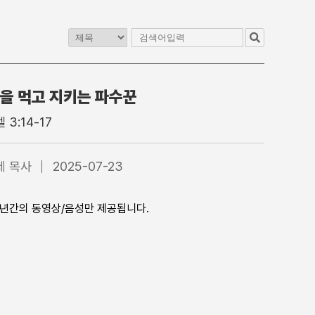
을 먹고 지키는 파수꾼
교
청년교구
이전 게시판
 3:14-17
1청년부
4부 청년예배
2청년부
4부 찬양대
제 목사
2025-07-23
3청년부
5부 찬양팀
4청년부
특별집회
1년간의 동영상/음성만 제공됩니다.
수어통역