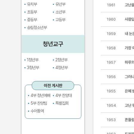
유치부
유년부
1961
고난을
초등부
소년부
1960
사람답
중등부
고등부
송림청소년부
1959
내 눈
청년교구
1958
가장 
1청년부
2청년부
1957
하루의
3청년부
4청년부
1956
그러나
이전 게시판
1955
은혜 
4부 청년예배
4부 찬양대
5부 찬양팀
특별집회
1954
고난 
수어통역
1953
흔들림