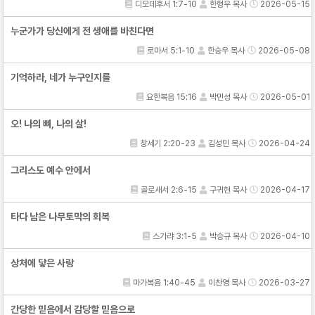
디모데후서 1:7-10
한형우 목사
2026-05-15
누군가가 당신에게 전 생애를 바친다면
로마서 5:1-10
한승우 목사
2026-05-08
기억하라, 네가 누구인지를
요한복음 15:16
박민성 목사
2026-05-01
오! 나의 뼈, 나의 살!
창세기 2:20-23
김성민 목사
2026-04-24
그리스도 예수 안에서
골로새서 2:6-15
구귀현 목사
2026-04-17
타다 남은 나무토막의 회복
스가랴 3:1-5
박승규 목사
2026-04-10
상처에 닿은 사랑
마가복음 1:40-45
이찬영 목사
2026-03-27
간당한 믿음에서 감당할 믿음으로