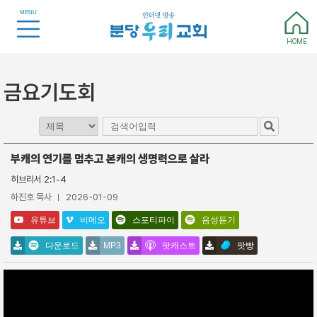
MENU
HOME
금요기도회
부캐의 연기를 멈추고 본캐의 생명력으로 살라
히브리서 2:1-4
하진호 목사
2026-01-09
유튜브
비메오
스포티파이
음성듣기
다운로드
MP3
팟캐스트
팟빵