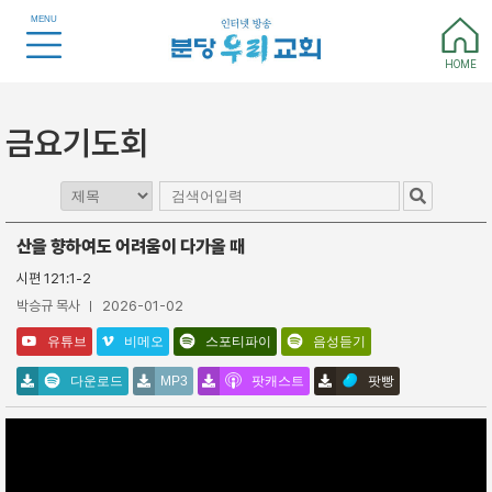
MENU
HOME
금요기도회
산을 향하여도 어려움이 다가올 때
시편 121:1-2
박승규 목사
2026-01-02
유튜브
비메오
스포티파이
음성듣기
다운로드
MP3
팟캐스트
팟빵