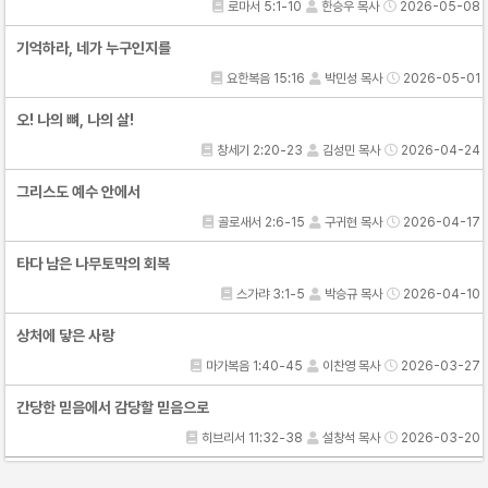
로마서 5:1-10
한승우 목사
2026-05-08
기억하라, 네가 누구인지를
요한복음 15:16
박민성 목사
2026-05-01
오! 나의 뼈, 나의 살!
창세기 2:20-23
김성민 목사
2026-04-24
그리스도 예수 안에서
골로새서 2:6-15
구귀현 목사
2026-04-17
타다 남은 나무토막의 회복
스가랴 3:1-5
박승규 목사
2026-04-10
상처에 닿은 사랑
마가복음 1:40-45
이찬영 목사
2026-03-27
간당한 믿음에서 감당할 믿음으로
히브리서 11:32-38
설창석 목사
2026-03-20