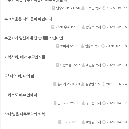
민수기 16:41-50
고두빈 목사
2026-05-22
부끄러움은 나의 몫이 아닙니다
디모데후서 1:7-10
한형우 목사
2026-05-15
누군가가 당신에게 전 생애를 바친다면
로마서 5:1-10
한승우 목사
2026-05-08
기억하라, 네가 누구인지를
요한복음 15:16
박민성 목사
2026-05-01
오! 나의 뼈, 나의 살!
창세기 2:20-23
김성민 목사
2026-04-24
그리스도 예수 안에서
골로새서 2:6-15
구귀현 목사
2026-04-17
타다 남은 나무토막의 회복
스가랴 3:1-5
박승규 목사
2026-04-10