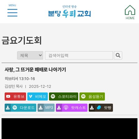
MENU
HOME
금요기도회
사랑, 그 뜨거운 패배로 나아가기
히브리서 13:10-16
김성민 목사
2025-12-12
유튜브
비메오
스포티파이
음성듣기
다운로드
MP3
팟캐스트
팟빵