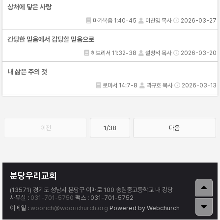
상처에 닿은 사랑
마가복음 1:40-45
이찬영 목사
2026-03-27
간당한 믿음에서 감당할 믿음으로
히브리서 11:32-38
설창석 목사
2026-03-20
내 삶은 주의 것
로마서 14:7-8
곽규호 목사
2026-03-13
이전
1/38
다음
분당우리교회
(13571) 경기도 성남시 분당구 이매로 100 송림중고등학교 내 강당
사무실 :
031-701-5750
팩스 : 031-701-5752
이메일 :
woorich@woorichurch.org
Powered by Webchurch