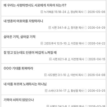
왜 우리는 사랑하면서도 서로에게 지옥이 되는가?
누가복음 15:18-24
정상혁 목사
2026-05-06
내 영혼이 여호와를 자랑하리니
시편 34:1-8
정지훈 목사
2026-04-29
살아온 기적, 살아갈 기적
고린도후서 12:5-10
이진환 목사
2026-04-22
잘 믿고 있는데도 인생이 버겁게 느껴질 때
시편 62:1-8
이찬영 목사
2026-04-15
OOO 기대를 회복하라
사도행전 3:1-10
이반석 목사
2026-04-08
내 이름 부르며 노래하시는 하나님
스바냐 3:14-17
황성철 목사
2026-03-25
기력이 쇠하지 않았으나
신명기 34:1-8
이원희 목사
2026-03-18