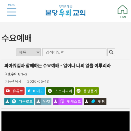
MENU
HOME
수요예배
피아워십과 함께하는 수요예배 - 일어나 나의 일을 이루리라
여호수아 8:1-3
이동선 목사
2026-05-13
유튜브
비메오
스포티파이
음성듣기
다운로드
MP3
팟캐스트
팟빵