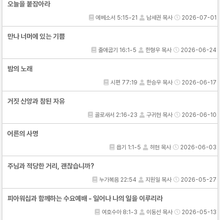
오늘을 붙잡아라
에베소서 5:15-21
남세권 목사
2026-07-01
만나 너머에 있는 기쁨
출애굽기 16:1-5
한형우 목사
2026-06-24
밤의 노래
시편 77:19
한승우 목사
2026-06-17
거짓 신앙과 참된 자유
골로새서 2:16-23
구귀현 목사
2026-06-10
어른의 사명
욥기 1:1-5
허현 목사
2026-06-03
주님과 적당한 거리, 괜찮습니까?
누가복음 22:54
지원일 목사
2026-05-27
피아워십과 함께하는 수요예배 - 일어나 나의 일을 이루리라
여호수아 8:1-3
이동선 목사
2026-05-13