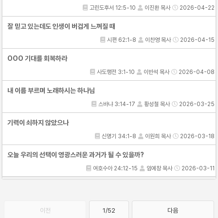
고린도후서 12:5-10
이진환 목사
2026-04-22
잘 믿고 있는데도 인생이 버겁게 느껴질 때
시편 62:1-8
이찬영 목사
2026-04-15
OOO 기대를 회복하라
사도행전 3:1-10
이반석 목사
2026-04-08
내 이름 부르며 노래하시는 하나님
스바냐 3:14-17
황성철 목사
2026-03-25
기력이 쇠하지 않았으나
신명기 34:1-8
이원희 목사
2026-03-18
오늘 우리의 선택이 영광스러운 과거가 될 수 있을까?
여호수아 24:12-15
임예창 목사
2026-03-11
이전
1/52
다음