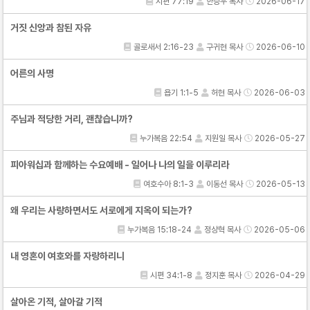
시편 77:19
한승우 목사
2026-06-17
거짓 신앙과 참된 자유
골로새서 2:16-23
구귀현 목사
2026-06-10
어른의 사명
욥기 1:1-5
허현 목사
2026-06-03
주님과 적당한 거리, 괜찮습니까?
누가복음 22:54
지원일 목사
2026-05-27
피아워십과 함께하는 수요예배 - 일어나 나의 일을 이루리라
여호수아 8:1-3
이동선 목사
2026-05-13
왜 우리는 사랑하면서도 서로에게 지옥이 되는가?
누가복음 15:18-24
정상혁 목사
2026-05-06
내 영혼이 여호와를 자랑하리니
시편 34:1-8
정지훈 목사
2026-04-29
살아온 기적, 살아갈 기적