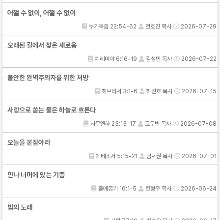
어쩔 수 없이, 어쩔 수 없이
누가복음 22:54-62
전호진 목사
2026-07-29
오래된 길에서 찾은 새로움
예레미야 6:16-19
김성민 목사
2026-07-22
불안한 완벽주의자를 위한 처방
히브리서 3:1-6
하진호 목사
2026-07-15
사랑으로 쏟는 물은 하늘로 흐른다
사무엘하 23:13-17
고두빈 목사
2026-07-08
오늘을 붙잡아라
에베소서 5:15-21
남세권 목사
2026-07-01
만나 너머에 있는 기쁨
출애굽기 16:1-5
한형우 목사
2026-06-24
밤의 노래