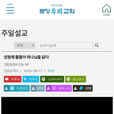
MENU
HOME
주일설교
성령에 물들어 하나님을 닮다
고린도전서 2:9-16
김윤섭 목사
2025-08-17
1112
유튜브
비메오
스포티파이
음성듣기
다운로드
MP3
팟캐스트
팟빵