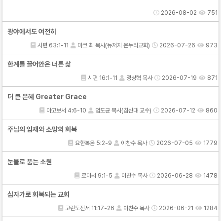
2026-08-02
751
광야에서도 여전히
시편 63:1-11
마크 최 목사(뉴저지 온누리교회)
2026-07-26
973
한계를 끌어안은 너른 삶
시편 16:1-11
정상혁 목사
2026-07-19
871
더 큰 은혜 Greater Grace
야고보서 4:6-10
임도균 목사(침신대 교수)
2026-07-12
860
주님의 임재와 소망의 회복
요한복음 5:2-9
이찬수 목사
2026-07-05
1779
눈물로 품는 소원
로마서 9:1-5
이찬수 목사
2026-06-28
1478
십자가로 회복되는 교회
고린도전서 11:17-26
이찬수 목사
2026-06-21
1284