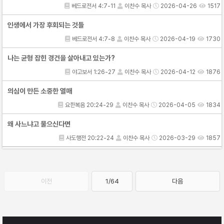
베드로전서 4:7-11
이찬수 목사
2026-04-26
1517
인생에서 가장 후회되는 것들
베드로전서 4:7-8
이찬수 목사
2026-04-19
1730
나는 균형 잡힌 경건을 살아내고 있는가?
야고보서 1:26-27
이찬수 목사
2026-04-12
1876
의심이 만든 소중한 열매
요한복음 20:24-29
이찬수 목사
2026-04-05
1834
왜 사느냐고 물으신다면
사도행전 20:22-24
이찬수 목사
2026-03-29
1857
이전
1/64
다음