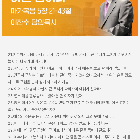
21.예수께서 배를 타시고 다시 맞은편으로 건너가시니 큰 무리가 그에게로 모이거
늘 이에 바닷가에 계시더니
22.회당장 중의 하나인 야이로라 하는 이가 와서 예수를 보고 발 아래 엎드리어
23.간곡히 구하여 이르되 내 어린 딸이 죽게 되었사오니 오셔서 그 위에 손을 얹으
사 그로 구원을 받아 살게 하소서 하거늘
24.이에 그와 함께 가실새 큰 무리가 따라가며 에워싸 밀더라
25.열두 해를 혈루증으로 앓아 온 한 여자가 있어
26.많은 의사에게 많은 괴로움을 받았고 가진 것도 다 허비하였으되 아무 효험이
없고 도리어 더 중하여졌던 차에
27.예수의 소문을 듣고 무리 가운데 끼어 뒤로 와서 그의 옷에 손을 대니
28.이는 내가 그의 옷에만 손을 대어도 구원을 받으리라 생각함일러라
29.이에 그의 혈루 근원이 곧 마르매 병이 나은 줄을 몸에 깨달으니라
30.예수께서 그 능력이 자기에게서 나간 줄을 곧 스스로 아시고 무리 가운데서 돌