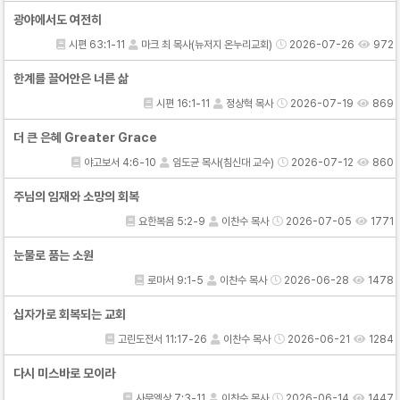
광야에서도 여전히
시편 63:1-11
마크 최 목사(뉴저지 온누리교회)
2026-07-26
972
한계를 끌어안은 너른 삶
시편 16:1-11
정상혁 목사
2026-07-19
869
더 큰 은혜 Greater Grace
야고보서 4:6-10
임도균 목사(침신대 교수)
2026-07-12
860
주님의 임재와 소망의 회복
요한복음 5:2-9
이찬수 목사
2026-07-05
1771
눈물로 품는 소원
로마서 9:1-5
이찬수 목사
2026-06-28
1478
십자가로 회복되는 교회
고린도전서 11:17-26
이찬수 목사
2026-06-21
1284
다시 미스바로 모이라
사무엘상 7:3-11
이찬수 목사
2026-06-14
1447