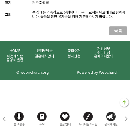
장지
원주 화장장
본 장례는 가족장으로 진행됩니다. 우리 교회는 위로예배로 함께합
그외
니다. 슬픔을 당한 유가족을 위해 기도해주시기 바랍니다.
목록
개인정보
HOME
인터넷방송
교회소개
취급방침
이전게시판
결혼예식안내
봉사신청
홈페이지문의
증명서 발급
© woorichurch.org
Powered by Webchurch
마을
설교·방송
주보
헌금 안내
우리나눔게시판
공지게시판