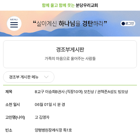
함께 울고 함께 웃는
분당우리교회
MENU
로그인
경조부게시판
가족의 마음으로 울어주는 사람들
경조부 게시판 메뉴
제목
8교구 이승희B권사 (직장10여) 모친상 / 권혁준A성도 빙모상
소천 일시
06월 01일 시 분 경
고인명(나이)
고 김영자
빈소
양평병원장례식장 특1호